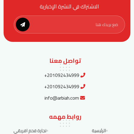
الاشتراك في النشرة الإخبارية
تواصل معنا
+201092434999
+201092434999
info@arbiah.com
روابط مهمه
الرئيسية
تجارة فحم افريقي