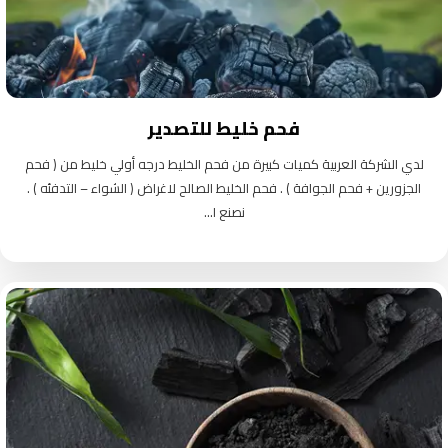
فحم خليط للتصدير
لدي الشركة العربية كميات كبيرة من فحم الخليط درجه أولي خليط من ( فحم
الجزورين + فحم الجوافة ) . فحم الخليط الصالح لاغراض ( الشواء – التدفئه ) .
نصنع ا...