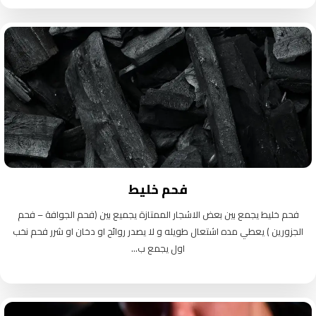
فحم خليط
فحم خليط يجمع بين بعض الاشجار الممتازة يجميع بين (فحم الجوافة – فحم
الجزورين ) يعطي مده اشتعال طويله و لا يصدر روائح او دخان او شرر فحم نخب
اول يجمع ب...