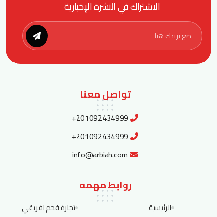
الاشتراك في النشرة الإخبارية
تواصل معنا
+201092434999
+201092434999
info@arbiah.com
روابط مهمه
الرئيسية
تجارة فحم افريقي