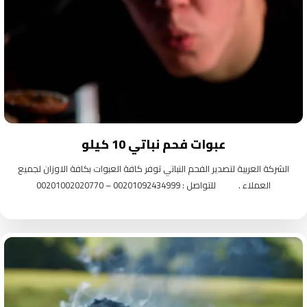
عبوات فحم نباتي 10 كيلو
الشركة العربية لتصدير الفحم النباتي توفر كافة العبوات بكافة الاوزان لجميع
العملاء . للتواصل : 00201092434999 – 00201002020770