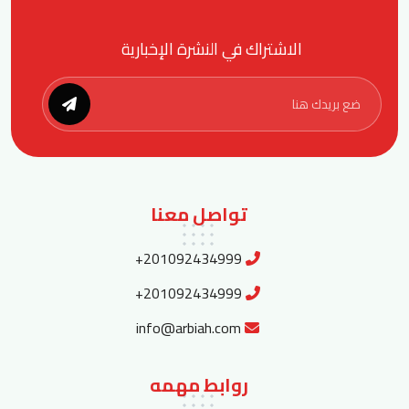
الاشتراك في النشرة الإخبارية
تواصل معنا
+201092434999
+201092434999
info@arbiah.com
روابط مهمه