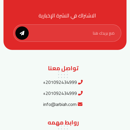
الاشتراك في النشرة الإخبارية
تواصل معنا
+201092434999
+201092434999
info@arbiah.com
روابط مهمه