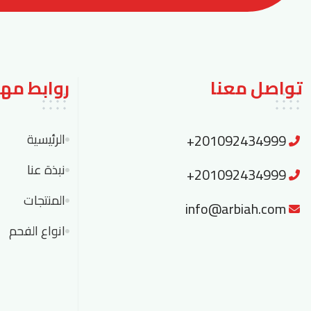
تواصل معنا
روابط مه
+201092434999
الرئيسية
نبذة عنا
+201092434999
المنتجات
info@arbiah.com
انواع الفحم