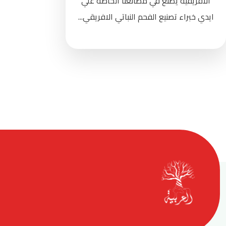
الافريقيه يصنع في مصانعنا الخاصة علي
ايدي خبراء تصنيع الفحم النباتي الافريقي...