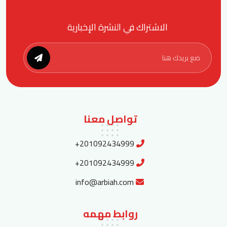
الاشتراك في النشرة الإخبارية
تواصل معنا
+201092434999
+201092434999
info@arbiah.com
روابط مهمه