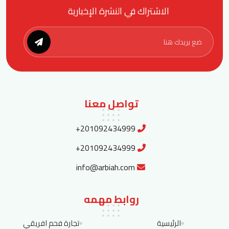
الاشتراك في النشرة الإخبارية
تواصل معنا
+201092434999
+201092434999
info@arbiah.com
روابط مهمه
الرئيسية
تجارة فحم افريقي