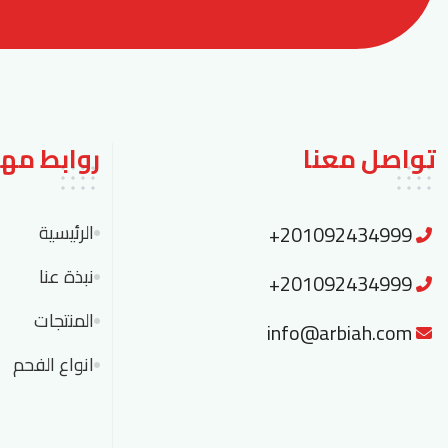
تواصل معنا
روابط مه
+201092434999
الرئيسية
نبذة عنا
+201092434999
المنتجات
info@arbiah.com
انواع الفحم