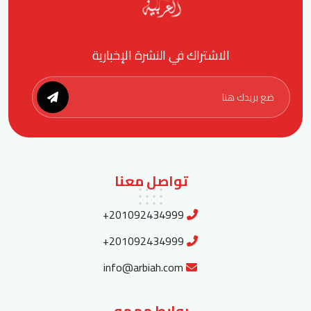
الاشتراك في النشرة الإخبارية
تواصل معنا
+201092434999
+201092434999
info@arbiah.com
روابط مهمه