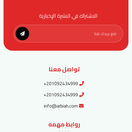
الاشتراك في النشرة الإخبارية
تواصل معنا
+201092434999
+201092434999
info@arbiah.com
روابط مهمه