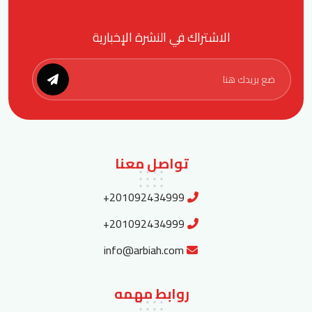
الاشتراك في النشرة الإخبارية
تواصل معنا
+201092434999
+201092434999
info@arbiah.com
روابط مهمه