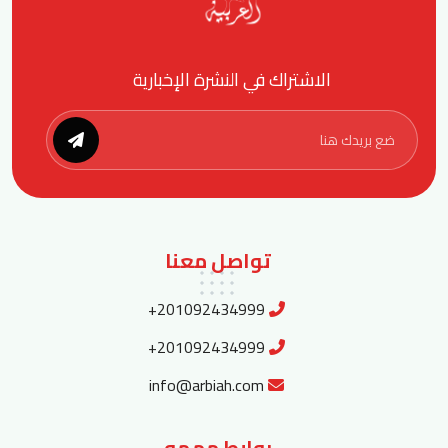
الاشتراك في النشرة الإخبارية
تواصل معنا
+201092434999
+201092434999
info@arbiah.com
روابط مهمه