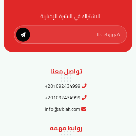
الاشتراك في النشرة الإخبارية
تواصل معنا
+201092434999
+201092434999
info@arbiah.com
روابط مهمه