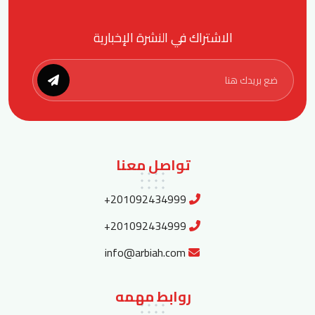
الاشتراك في النشرة الإخبارية
تواصل معنا
+201092434999
+201092434999
info@arbiah.com
روابط مهمه