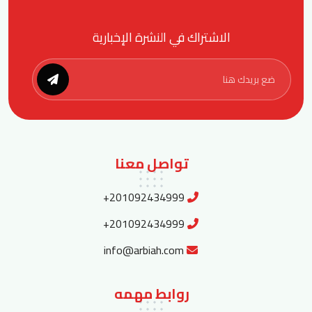
الاشتراك في النشرة الإخبارية
تواصل معنا
+201092434999
+201092434999
info@arbiah.com
روابط مهمه