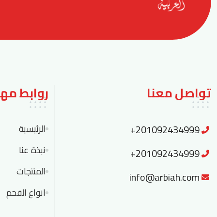
تواصل معنا
روابط مه
+201092434999
الرئيسية
نبذة عنا
+201092434999
المنتجات
info@arbiah.com
انواع الفحم