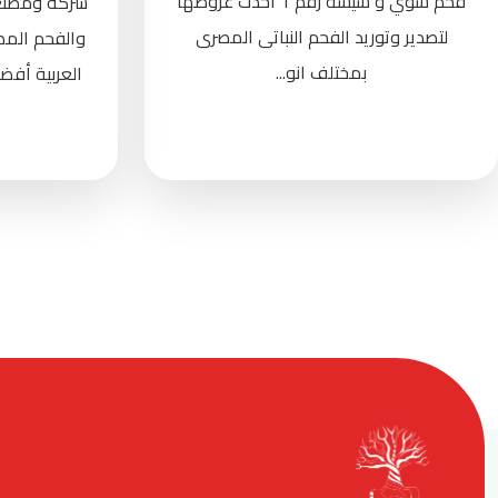
فحم شوي و شيشة رقم 1 أحدث عروضها
شركة ومصنع ا
لتصدير وتوريد الفحم النباتى المصرى
والفحم الم
بمختلف انو...
العربية أف