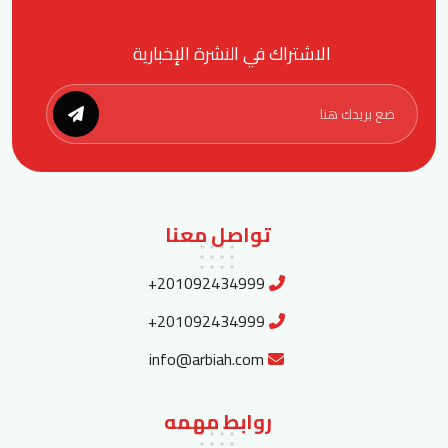
الاشتراك في النشرة الإخبارية
تواصل معنا
+201092434999
+201092434999
info@arbiah.com
روابط مهمه