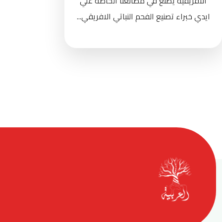
الافريقيه يصنع في مصانعنا الخاصة علي
ايدي خبراء تصنيع الفحم النباتي الافريقي...