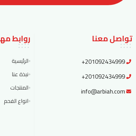
تواصل معنا
روابط مه
+201092434999
الرئيسية
نبذة عنا
+201092434999
المنتجات
info@arbiah.com
انواع الفحم