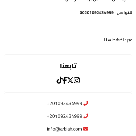
للتواصل : 00201092434999
عبر : اضغط هنا
تابعنا
+201092434999
+201092434999
info@arbiah.com